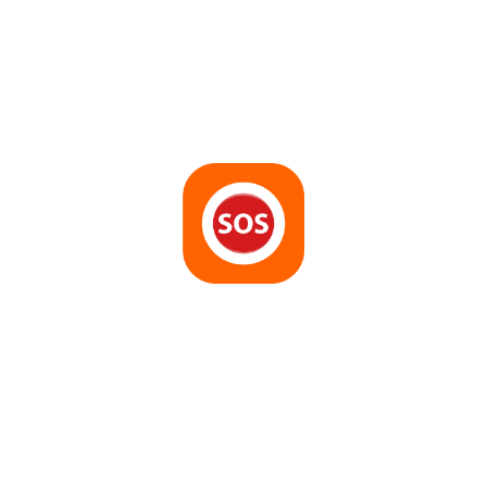
APP SEGURIDAD
Servicio integral de seguridad,
comprende desde botones de
emergencia hasta la posibilidad de
gestionar y ver sus grupos, móviles y sus
cámaras.