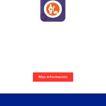
APP CONTROL LIMPIEZA
Control total y auditoría de la acción de
los empleados las 24/7/365, con
reporte de posición GPS, alertas en vivo,
visualización de incidencias y envío de
imágenes desde el smartphone.
Mas información